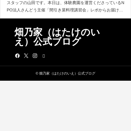
スタッフの山田です。本日は、体験農園を運営くださっているN
PO法人さんどう主催「間引き菜料理講習会」レポからお届けし
ます«٩(*´∀`*)۶»朝、間引きたての青菜たちを持ち寄って、4つの
レシピに挑戦です！まずは「大根
畑乃家（はたけのい
え）公式ブログ
© 畑乃家（はたけのいえ）公式ブログ