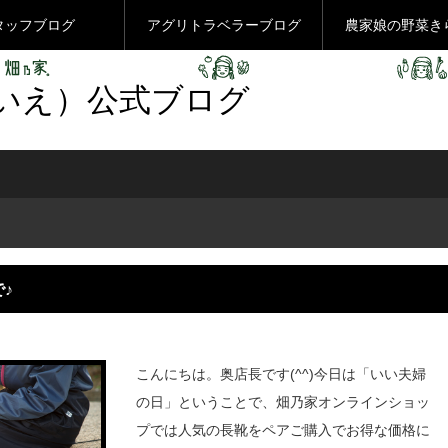
タッフブログ
アグリトラベラーブログ
農家娘の野菜き
いえ）公式ブログ
♪
こんにちは。奥店長です(^^)今日は「いい夫婦
の日」ということで、畑乃家オンラインショッ
プでは人気の長靴をペアご購入でお得な価格に