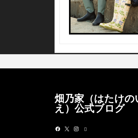
畑乃家（はたけの
え）公式ブログ