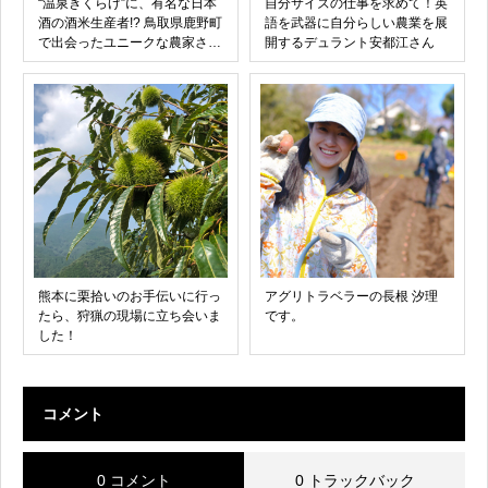
“温泉きくらげ”に、有名な日本
自分サイズの仕事を求めて！英
酒の酒米生産者!? 鳥取県鹿野町
語を武器に自分らしい農業を展
で出会ったユニークな農家さん
開するデュラント安都江さん
たち
熊本に栗拾いのお手伝いに行っ
アグリトラベラーの長根 汐理
たら、狩猟の現場に立ち会いま
です。
した！
コメント
0 コメント
0 トラックバック