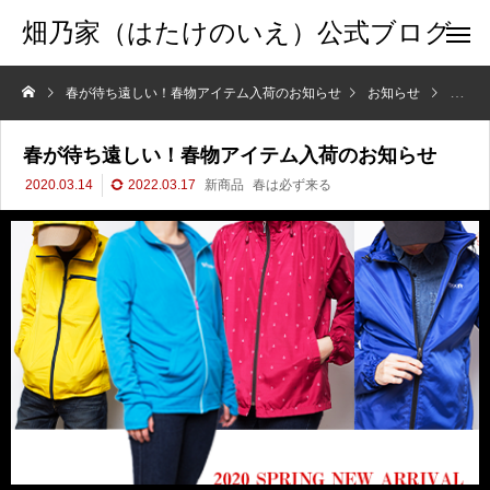
畑乃家（はたけのいえ）公式ブログ
春が待ち遠しい！春物アイテム入荷のお知らせ
お知らせ
春が待
春が待ち遠しい！春物アイテム入荷のお知らせ
2020.03.14
2022.03.17
新商品
春は必ず来る