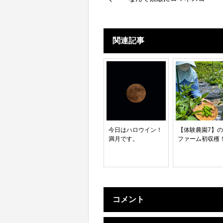
関連記事
今日はハロウイン！
【体験農園7】
満月です。
ファーム初収穫
コメント