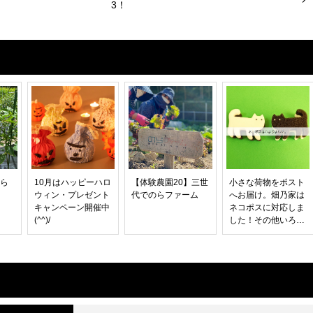
3！
のら
10月はハッピーハロ
【体験農園20】三世
小さな荷物をポスト
！
ウィン・プレゼント
代でのらファーム
へお届け。畑乃家は
キャンペーン開催中
ネコポスに対応しま
(^^)/
した！その他いろい
ろお知らせ♪