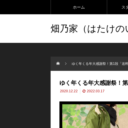
ホーム
ス
畑乃家（はたけの
ゆく年くる年大感謝祭！第1段「送
ゆく年くる年大感謝祭！第
2020.12.22
2022.03.17