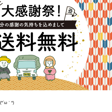
´ω｀*)